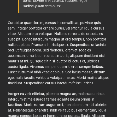
lorem laoreet erat, facilisis suscipit neque
sadips ipsum sem eu ex.
Curabitur quam lorem, cursus in convallis at, pulvinar quis
sem. Integer porttitor ornare purus, vel efficitur ligula cursus
vitae. Aliquam erat volutpat. Nulla eu tortor a dolor sodales
suscipit. Donec interdum magna ut orci tempus, non porttitor
nulla dapibus. Praesent in tristique ex. Suspendisse ut lacinia
orci, ut feugiat lorem. Sed rhoncus, lorem et sodales
accumsan, urna ipsum cursus mauris, aliquam tincidunt nisl
mauris at mi. Quisque elit nisi, auctor id lectus et, ultricies
auctor ligula. Vivamus semper quam id eros semper finibus.
Fusce rutrum id nibh vitae dapibus. Sed lacus massa, dictum
eget nulla iaculis, vehicula volutpat metus. Morbi mattis aliquet
tincidunt. Suspendisse cursus interdum felise ultrices.
Integer eu velit efficitur, placerat magna ac, malesuada risus.
Interdum et malesuada fames ac ante ipsum primis in
faucibus. Morbi rutrum augue orci, non bibendum nisi ultricies
at. Pellentesque pharetra, nibh vel faucibus elementum, ligula
magna congue lacus, et interdum est purus a ligula. Aliquam